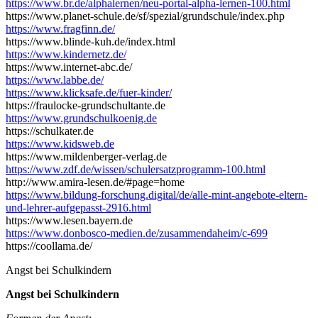
https://www.br.de/alphalernen/neu-portal-alpha-lernen-100.html
https://www.planet-schule.de/sf/spezial/grundschule/index.php
https://www.fragfinn.de/
https://www.blinde-kuh.de/index.html
https://www.kindernetz.de/
https://www.internet-abc.de/
https://www.labbe.de/
https://www.klicksafe.de/fuer-kinder/
https://fraulocke-grundschultante.de
https://www.grundschulkoenig.de
https://schulkater.de
https://www.kidsweb.de
https://www.mildenberger-verlag.de
https://www.zdf.de/wissen/schulersatzprogramm-100.html
http://www.amira-lesen.de/#page=home
https://www.bildung-forschung.digital/de/alle-mint-angebote-eltern-
und-lehrer-aufgepasst-2916.html
https://www.lesen.bayern.de
https://www.donbosco-medien.de/zusammendaheim/c-699
https://coollama.de/
Angst bei Schulkindern
Angst bei Schulkindern